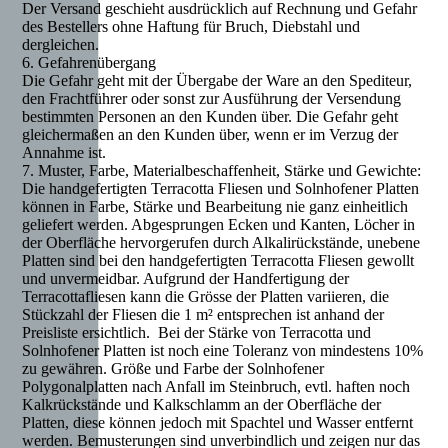
Der Versand geschieht ausdrücklich auf Rechnung und Gefahr
des Bestellers ohne Haftung für Bruch, Diebstahl und
dergleichen.
6. Gefahrenübergang
Die Gefahr geht mit der Übergabe der Ware an den Spediteur,
den Frachtführer oder sonst zur Ausführung der Versendung
bestimmten Personen an den Kunden über. Die Gefahr geht
gleichermaßen an den Kunden über, wenn er im Verzug der
Annahme ist.
7. Muster, Farbe, Materialbeschaffenheit, Stärke und Gewichte:
Die handgefertigten Terracotta Fliesen und Solnhofener Platten
können in Farbe, Stärke und Bearbeitung nie ganz einheitlich
geliefert werden. Abgesprungen Ecken und Kanten, Löcher in
der Oberfläche hervorgerufen durch Alkalirückstände, unebene
Platten sind bei den handgefertigten Terracotta Fliesen gewollt
und unvermeidbar. Aufgrund der Handfertigung der
Terracottafliesen kann die Grösse der Platten variieren, die
Stückzahl der Fliesen die 1 m² entsprechen ist anhand der
Preisliste ersichtlich. Bei der Stärke von Terracotta und
Solnhofener Platten ist noch eine Toleranz von mindestens 10%
zu gewähren. Größe und Farbe der Solnhofener
Polygonalplatten nach Anfall im Steinbruch, evtl. haften noch
Kalkrückstände und Kalkschlamm an der Oberfläche der
Platten, diese können jedoch mit Spachtel und Wasser entfernt
werden. Bemusterungen sind unverbindlich und zeigen nur das