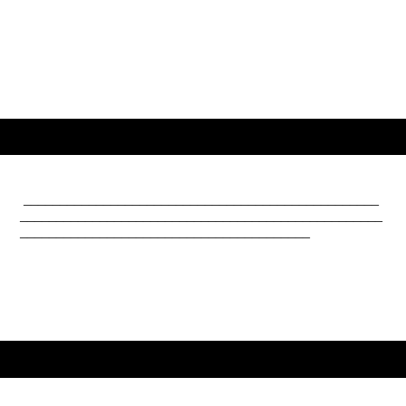
_________________________________________________
__________________________________________________
________________________________________