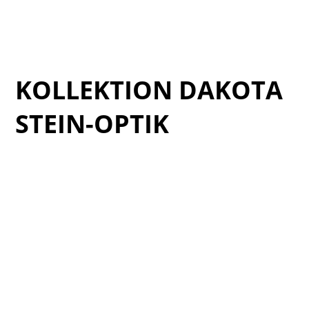
stone_studio_hp_mosaic
HP
KOLLEKTION DAKOTA
STEIN-OPTIK
Verde_catalogo_Dakota_03
Verde_catalogo_Dakota_06
Verde_catalogo_Dakota_09
Verde_catalogo_Dakota_11
Verde_catalogo_Dakota_15
Verde_catalogo_Dakota_12