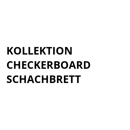
Verde_ARTWOOD_catalogo-1_14
Verde_ARTWOOD_catalogo-1_15
Verde_ARTWOOD_catalogo-1_16
Verde_ARTWOOD_catalogo-1_17
KOLLEKTION
CHECKERBOARD
SCHACHBRETT
Verde_catalogo_Checkeboard_01
Verde_catalogo_Checkeboard_03
Verde_catalogo_Checkeboard_06