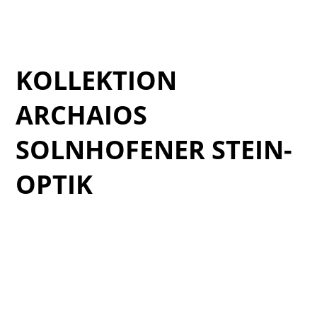
Verde_Jurassic_Catalogo_11
Verde_Jurassic_Catalogo_10
KOLLEKTION
ARCHAIOS
SOLNHOFENER STEIN-
OPTIK
Cat_Archaios_2025_01
Cat_Archaios_2025_03
Cat_Archaios_2025_04
Cat_Archaios_2025_05