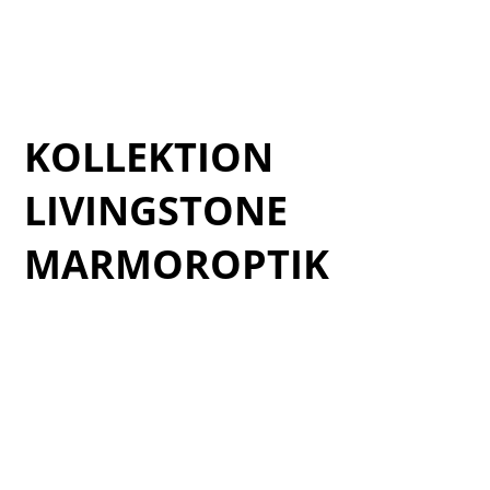
Verde_Cosmopolitan_Catalogo-1_15
Verde_Cosmopolitan_Catalogo-1_16
Verde_Cosmopolitan_Catalogo-1_17
KOLLEKTION
LIVINGSTONE
MARMOROPTIK
Cat_Livingstone-2025_1
Cat_Livingstone-2025_2
Cat_Livingstone-2025_3
Cat_Livingstone-2025_4