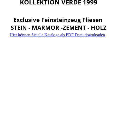
KOLLEKTION VERDE 1999
Exclusive Feinsteinzeug Fliesen
STEIN - MARMOR -ZEMENT - HOLZ
Hier können Sie alle Kataloge als PDF Datei downloaden
ALOFT_HP-MOSAIC
HP_ARTWOOD
template_cataloghi-MOSAIC_Verde
LIVINGSTONE_HP
MATRIX_HP
100x100x2 cm Aloft
100x100x2 cm Aloft