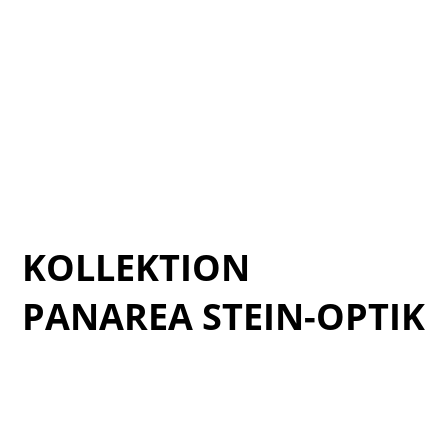
Cat_Archaios_2025_06
Cat_Archaios_2025_07
Cat_Archaios_2025_08
Cat_Archaios_2025_09
Cat_Archaios_2025_02
KOLLEKTION
PANAREA STEIN-OPTIK
Verde_PANAREA_catalogo_03
Verde_PANAREA_catalogo_04