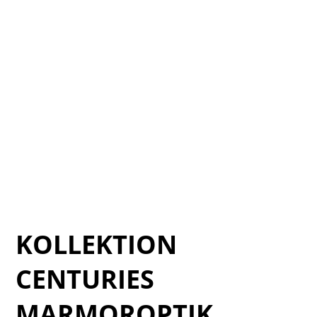
Verde_AQUARIUS_07
Verde_AQUARIUS_09
Verde_AQUARIUS_10
Verde_AQUARIUS_11
Verde_AQUARIUS_12
Verde_AQUARIUS_13
Verde_AQUARIUS_14
Verde_AQUARIUS_15
Verde_AQUARIUS_08
KOLLEKTION
CENTURIES
MARMOROPTIK