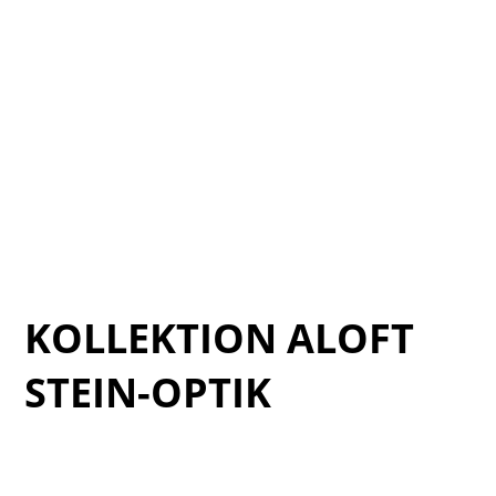
Verde_PANAREA_catalogo_07
Verde_PANAREA_catalogo_06
Verde_PANAREA_catalogo_05
Verde_PANAREA_catalogo_10
Verde_PANAREA_catalogo_12
Verde_PANAREA_catalogo_13
Verde_PANAREA_catalogo_08
KOLLEKTION ALOFT
STEIN-OPTIK
Cat_Aloft-2025_1