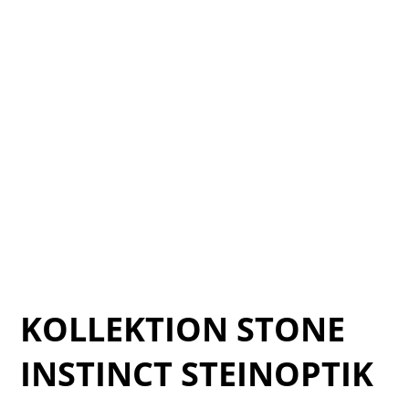
Verde_LAPIS_catalogo_13
Verde_LAPIS_catalogo_10_1
Verde_LAPIS_catalogo_07
Verde_LAPIS_catalogo_03
Verde_LAPIS_catalogo_09
Verde_LAPIS_catalogo_08
Verde_LAPIS_catalogo_10
Verde_LAPIS_catalogo_06
KOLLEKTION STONE
INSTINCT STEINOPTIK